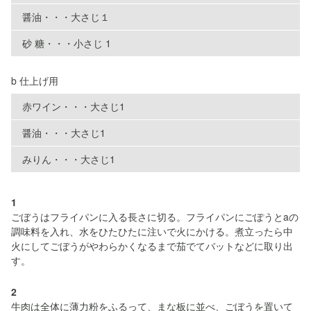
醤油・・・大さじ１
砂 糖・・・小さじ 1
b 仕上げ用
赤ワイン・・・大さじ1
醤油・・・大さじ1
みりん・・・大さじ1
1
ごぼうはフライパンに入る長さに切る。フライパンにごぽうとaの
調味料を入れ、水をひたひたに注いで火にかける。煮立ったら中
火にしてごぼうがやわらかくなるまで茄でてバットなどに取り出
す。
2
牛肉は全体に薄力粉をふるって、まな板に並べ、ごぼうを置いて