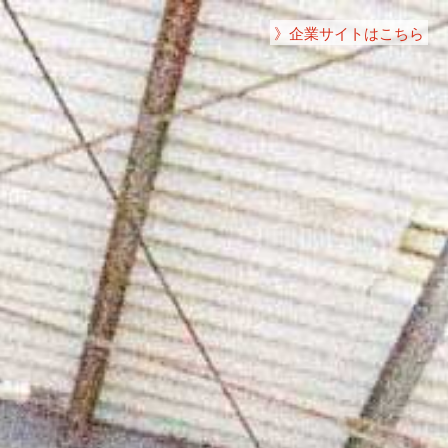
》企業サイトはこちら